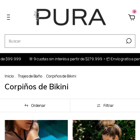
0
🌸 9 cuotas sin interés a partir de $279.999 • 📦 Envío gratis a partir de $99.99
Inicio
.
Trajes de Baño
.
Corpiños de Bikini
Corpiños de Bikini
Ordenar
Filtrar