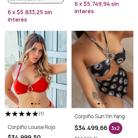
6
x
$5.749,94
sin
interés
6
x
$5.833,25
sin
interés
(1)
Corpiño Sun Yin Yang
Corpiño Louise Rojo
$34.499,66
3x2
$34.999,50