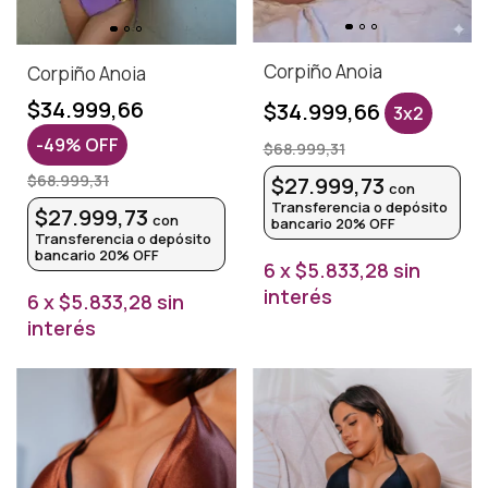
Corpiño Anoia
Corpiño Anoia
$34.999,66
$34.999,66
3x2
-
49
%
OFF
$68.999,31
$68.999,31
$27.999,73
con
Transferencia o depósito
$27.999,73
con
bancario 20% OFF
Transferencia o depósito
bancario 20% OFF
6
x
$5.833,28
sin
interés
6
x
$5.833,28
sin
interés