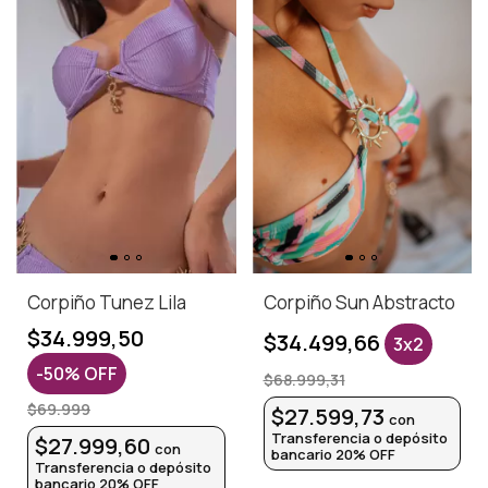
Corpiño Tunez Lila
Corpiño Sun Abstracto
$34.999,50
$34.499,66
3x2
-
50
%
OFF
$68.999,31
$69.999
$27.599,73
con
Transferencia o depósito
$27.999,60
con
bancario 20% OFF
Transferencia o depósito
bancario 20% OFF