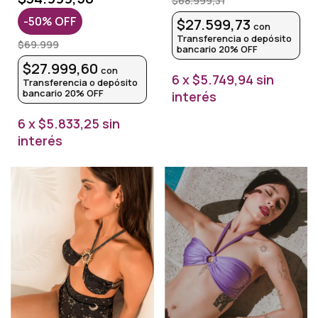
$68.999,31
-
50
%
OFF
$27.599,73
con
Transferencia o depósito
$69.999
bancario 20% OFF
$27.999,60
con
6
x
$5.749,94
sin
Transferencia o depósito
bancario 20% OFF
interés
6
x
$5.833,25
sin
interés