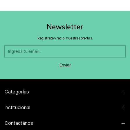
Newsletter
Registrate y recibí nuestras ofertas.
Categorías
Institucional
Contactános