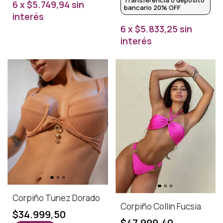
Transferencia o depósito
6
x
$5.749,94
sin
bancario 20% OFF
interés
6
x
$5.833,25
sin
interés
Corpiño Tunez Dorado
Corpiño Collin Fucsia
$34.999,50
$47.999,40