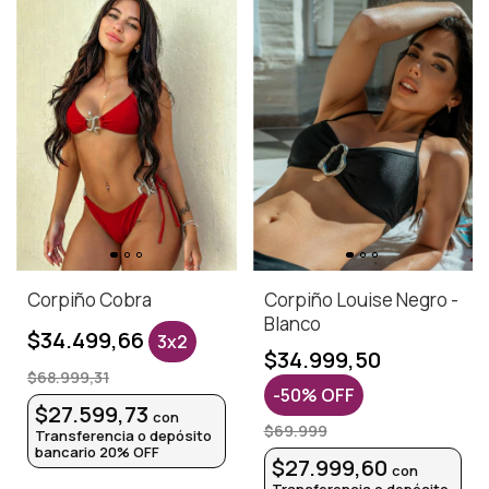
Corpiño Cobra
Corpiño Louise Negro -
Blanco
$34.499,66
3x2
$34.999,50
$68.999,31
-
50
%
OFF
$27.599,73
con
$69.999
Transferencia o depósito
bancario 20% OFF
$27.999,60
con