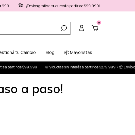
79.999
¡Envíos gratis a sucursal a partir de $99.999!
0
estioná tu Cambio
Blog
📦 Mayoristas
artir de $99.999
🌸 9 cuotas sin interés a partir de $279.999 • 📦 Envío gratis a
aso a paso!