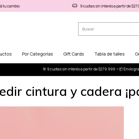
á tu cambio
9 cuotas sin interés a partir de $2
ductos
Por Categorías
Gift Cards
Tabla de talles
G
🌸 9 cuotas sin interés a partir de $279.999 • 📦 Envío gratis a p
ir cintura y cadera ¡p