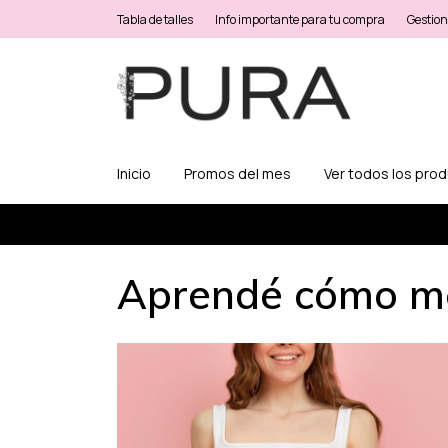
Tabla de talles
Info importante para tu compra
Gestion
Inicio
Promos del mes
Ver todos los pro
Aprendé cómo med