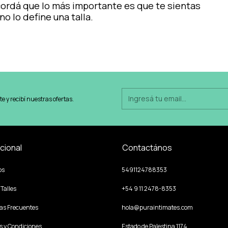
ordá que lo más importante es que te sientas
no lo define una talla.
te y recibí nuestras ofertas.
ucional
Contactános
os
5491124788353
 Talles
+54 9 11 2478-8353
as Frecuentes
hola@puraintimates.com
s y Condiciones
Estado de Palestina 1174