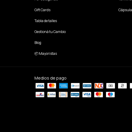
Gift Cards
Cápsula
Tabla de talles
Gestioná tu Cambio
Blog
📦 Mayoristas
Medios de pago