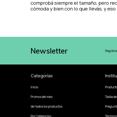
comprobá siempre el tamaño, pero rec
cómoda y bien con lo que llevás, y eso 
Newsletter
Registra
Categorías
Instit
Inicio
Product
Promos del mes
Tabla de
Ver todos los productos
Pregunt
Por Categorías
Término